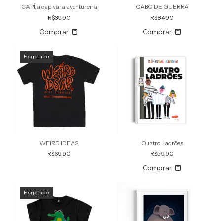
CAPÍ, a capivara aventureira
CABO DE GUERRA
R$39,90
R$84,90
Esgotado
WEIRD IDEAS
Quatro Ladrões
R$69,90
R$59,90
Esgotado