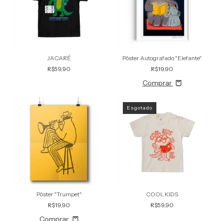
JACARÉ
Pôster Autografado "Elefante"
R$59,90
R$19,90
Comprar
Esgotado
Pôster "Trumpet"
COOL KIDS
R$19,90
R$59,90
Comprar