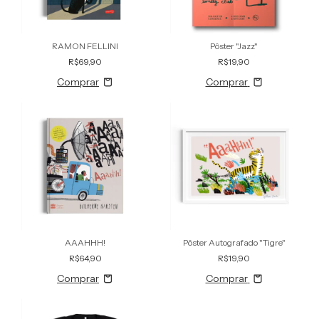
RAMON FELLINI
Pôster "Jazz"
R$69,90
R$19,90
Comprar
AAAHHH!
Pôster Autografado "Tigre"
R$64,90
R$19,90
Comprar