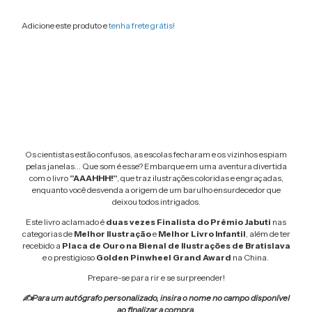
Adicione este produto e
tenha frete grátis!
Alterar CEP
Entregas para o CEP:
Calcular
Os cientistas estão confusos, as escolas fecharam e os vizinhos espiam
pelas janelas... Que som é esse? Embarque em uma aventura divertida
com o livro
"AAAHHH!"
, que traz ilustrações coloridas e engraçadas,
enquanto você desvenda a origem de um barulho ensurdecedor que
deixou todos intrigados.
Este livro aclamado é
duas vezes Finalista do Prêmio Jabuti
nas
categorias de
Melhor Ilustração
e
Melhor Livro Infantil
, além de ter
recebido a
Placa de Ouro na Bienal de Ilustrações de Bratislava
e o prestigioso
Golden Pinwheel Grand Award
na China.
Prepare-se para rir e se surpreender!
✍Para um autógrafo personalizado, insira o nome no campo disponível
ao finalizar a compra.