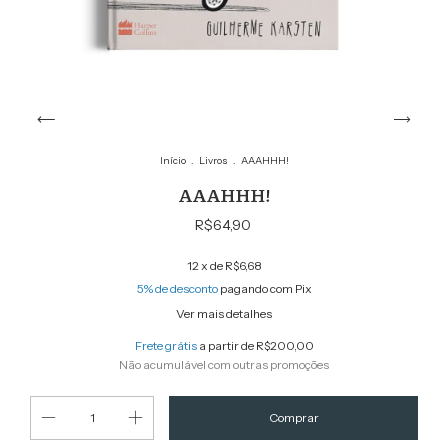
Início
.
Livros
.
AAAHHH!
AAAHHH!
R$64,90
12
x de
R$6,68
5% de desconto
pagando com Pix
Ver mais detalhes
Frete grátis
a partir de
R$200,00
Não acumulável com outras promoções